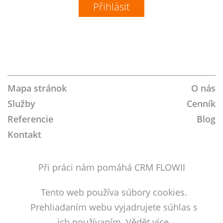
Join
Follow
Join
LinkedIn
Youtube
Instagram
VK
us
Us
us
on
on
on
Google+!
Twitter!
Facebook!
Mapa stránok
O nás
Služby
Cenník
Referencie
Blog
Kontakt
Při práci nám pomáhá CRM FLOWII
Tento web používa súbory cookies.
Prehliadaním webu vyjadrujete súhlas s
ich používaním.
Vědět více.