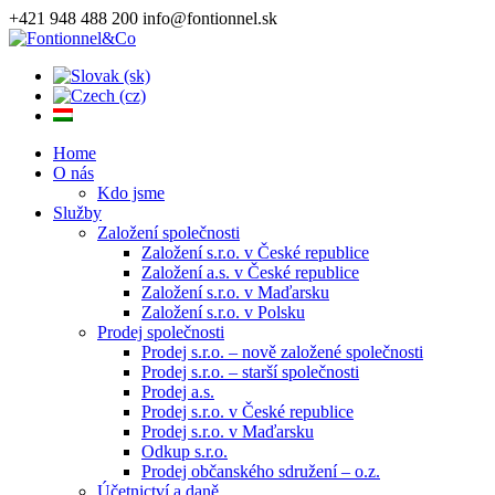
+421 948 488 200
info@fontionnel.sk
Home
O nás
Kdo jsme
Služby
Založení společnosti
Založení s.r.o. v České republice
Založení a.s. v České republice
Založení s.r.o. v Maďarsku
Založení s.r.o. v Polsku
Prodej společnosti
Prodej s.r.o. – nově založené společnosti
Prodej s.r.o. – starší společnosti
Prodej a.s.
Prodej s.r.o. v České republice
Prodej s.r.o. v Maďarsku
Odkup s.r.o.
Prodej občanského sdružení – o.z.
Účetnictví a daně