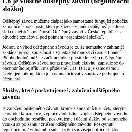
Co je vlastně odštěpný závod (organizační
složka)
Odštěpný závod můžeme chápat jako samostatně fungující pobočku
zahraniční společnosti, která je zřízena v jiném státě, než je adresa
sídla mateřské společnosti. Odštěpný závod v České republice se
původně označoval pod pojmem “organizační složka”.
Jednou z výhod odštěpného závodu je to, že nemusíte v zahraničí
zakládat novou společnost a vynakládat množství času a financí.
Plnohodnotně můžete začít podnikat prostřednictvím odštěpného
závodu. Odštěpný závod nemá právní subjektivitu, zapisuje se do
obchodního rejstříku, má přidělené IČO, DIČ a je samostatnou
účetní jednotkou, která je povinna účtovat v soustavě podvojného
účetnictví.
Služby, které poskytujeme k založení odštěpného
závodu
K založení odštěpného závodu kromě standardních služeb, kterými
je úvodní konzultace, vypracování listin a zápis odštěpného závodu
do obchodního rejstříku, poskytujeme i účetní služby od samotného
vzniku až po zánik / zrušení odštěpného závodu. Poskytnutí
registračního / virtuálního sídla a s tím související office služby