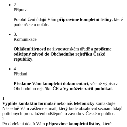
2.
Příprava
Po obdržení údajů Vám
připravíme kompletní listiny
, které
podepíšete u notáře.
3.
Komunikace
Ohlášení živnosti
na živnostenském úřadě a
zapíšeme
odštěpný závod do Obchodního rejstříku České
republiky
.
4.
Předání
Předáme Vám kompletní dokumentaci
, včetně výpisu z
Obchodního rejstříku ČR a
Vy můžete začít podnikat
.
1
Vyplňte kontaktní formulář
nebo nás
telefonicky
kontaktujte.
Následně Vám zašleme e-mail, který bude obsahovat seznam údajů
potřebných pro založení odštěpného závodu v České republice.
2
Po obdržení údajů Vám
připravíme kompletní listiny
, které