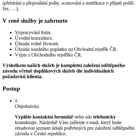
(přebírání a přeposílání pošty, scanování a notifikace o přijaté poště,
fax, …).
V ceně služby je zahrnuto
Vypracování listin.
Úvodní konzultace.
Úhrada volné živnosti.
Úhrada soudního poplatku na Obchodní rejstřík ČR.
Výpis z Obchodního rejstříku ČR.
Výsledkem našich služeb je kompletní založení odštěpného
závodu včetně doplňkových služeb dle individuálních
požadavků klienta.
Postup
1.
Objednávka
Vyplňte kontaktní formulář
nebo nás
telefonicky
kontaktujte. Následně Vám zašleme e-mail, který bude
obsahovat seznam údajů potřebných pro založení odštěpného
závodu v České republice.