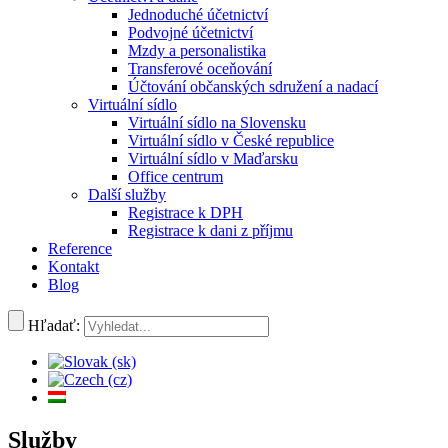
Jednoduché účetnictví
Podvojné účetnictví
Mzdy a personalistika
Transferové oceňování
Účtování občanských sdružení a nadací
Virtuální sídlo
Virtuální sídlo na Slovensku
Virtuální sídlo v České republice
Virtuální sídlo v Maďarsku
Office centrum
Další služby
Registrace k DPH
Registrace k dani z příjmu
Reference
Kontakt
Blog
Hľadať:
Služby