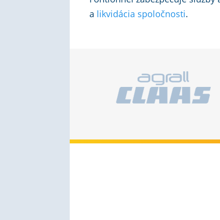
a
likvidácia spoločnosti
.
Kontaktní informace
Ernestová bašta 2,
Nové Zámky 940 02
+421 948 488 200