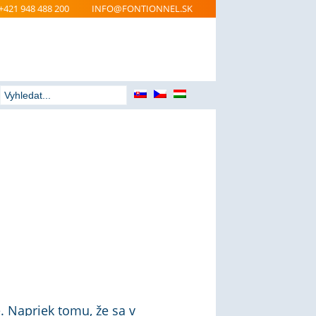
+421 948 488 200
INFO@FONTIONNEL.SK
. Napriek tomu, že sa v