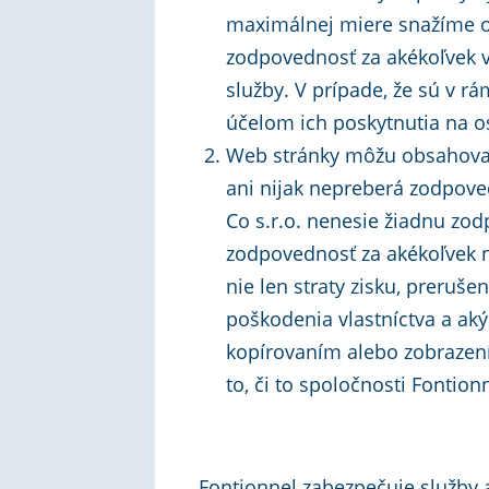
maximálnej miere snažíme o
zodpovednosť za akékoľvek v
služby. V prípade, že sú v r
účelom ich poskytnutia na os
Web stránky môžu obsahovať 
ani nijak nepreberá zodpove
Co s.r.o. nenesie žiadnu zod
zodpovednosť za akékoľvek n
nie len straty zisku, preruše
poškodenia vlastníctva a aký
kopírovaním alebo zobrazení 
to, či to spoločnosti Fontio
Fontionnel zabezpečuje služby