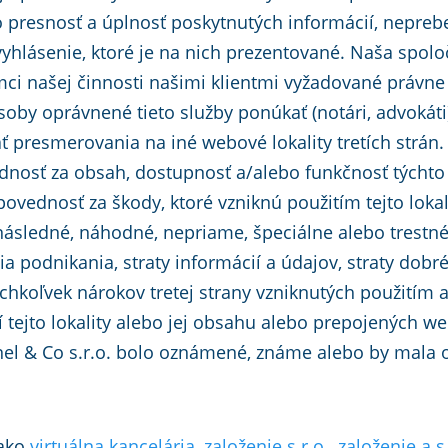
 presnosť a úplnosť poskytnutých informácií, nepre
yhlásenie, ktoré je na nich prezentované. Naša spol
ámci našej činnosti našimi klientmi vyžadované právne
oby oprávnené tieto služby ponúkať (notári, advokáti
presmerovania na iné webové lokality tretích strán. F
dnosť za obsah, dostupnosť a/alebo funkčnosť týchto 
povednosť za škody, ktoré vzniknú použitím tejto lokal
ásledné, náhodné, nepriame, špeciálne alebo trestné 
nia podnikania, straty informácií a údajov, straty dob
chkoľvek nárokov tretej strany vzniknutých použitím 
tejto lokality alebo jej obsahu alebo prepojených we
nnel & Co s.r.o. bolo oznámené, známe alebo by mala o
 ako
virtuálna kancelária
,
založenie s.r.o.
,
založenie a.s