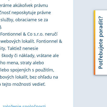
beráme akúkoľvek právnu
očnosť neposkytuje právne
Potřebujete poradit?
 služby, obraciame se za
).
ontionnel & Co s.r.o. neručí
webových lokalít. Fontionnel &
ity. Taktiež nenesie
škody či náklady, vrátane ale
rého mena, straty alebo
alebo spojených s použitím,
bových lokalít, bez ohľadu na
 tejto možnosti vedieť.
.
,
založenie spoločnosti