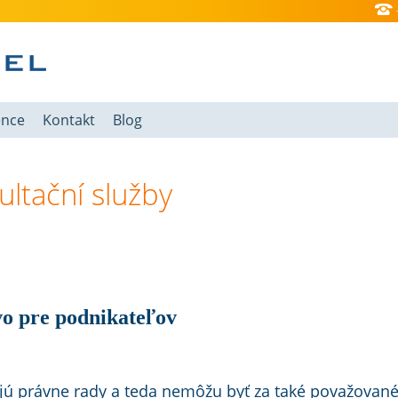
ence
Kontakt
Blog
ltační služby
o pre podnikateľov
jú právne rady a teda nemôžu byť za také považované