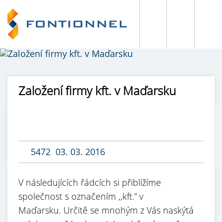
Založení firmy kft. v Maďarsku
5472
03. 03. 2016
V následujících řádcích si přiblížíme
společnost s označením ,,kft.” v
Maďarsku. Určitě se mnohým z Vás naskýtá