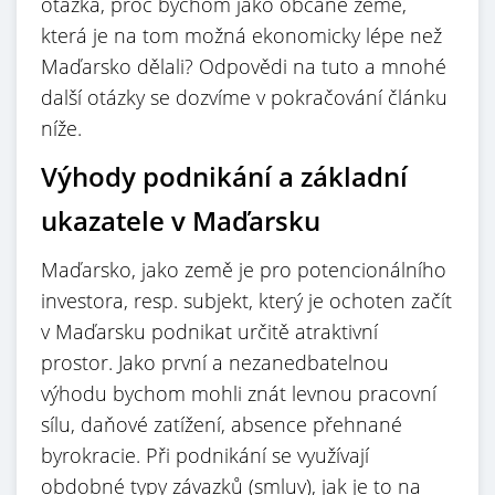
otázka, proč bychom jako občané země,
která je na tom možná ekonomicky lépe než
Maďarsko dělali? Odpovědi na tuto a mnohé
další otázky se dozvíme v pokračování článku
níže.
Výhody podnikání a základní
ukazatele v Maďarsku
Maďarsko, jako země je pro potencionálního
investora, resp. subjekt, který je ochoten začít
v Maďarsku podnikat určitě atraktivní
prostor. Jako první a nezanedbatelnou
výhodu bychom mohli znát levnou pracovní
sílu, daňové zatížení, absence přehnané
byrokracie. Při podnikání se využívají
obdobné typy závazků (smluv), jak je to na