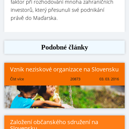
faktor při rozhodování mnoha zahraničních
investorů, který přesunuli své podnikání
právě do Maďarska.
Podobné články
Vznik neziskové organizace na Slovensku
Číst více
20873
03. 03. 2016
Založení občanského sdružení na
Slovensku