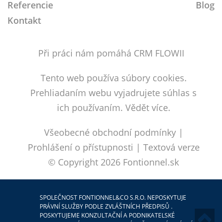
Referencie
Blog
Kontakt
Při práci nám pomáhá CRM FLOWII
Tento web používa súbory cookies.
Prehliadaním webu vyjadrujete súhlas s
ich používaním.
Vědět více.
Všeobecné obchodní podmínky
|
Prohlášení o přístupnosti
|
Textová verze
© Copyright 2026
Fontionnel.sk
SPOLEČNOST FONTIONNEL&CO S.R.O. NEPOSKYTUJE
PRÁVNÍ SLUŽBY PODLE ZVLÁŠTNÍCH PŘEDPISŮ .
POSKYTUJEME KONZULTAČNÍ A PODNIKATELSKÉ