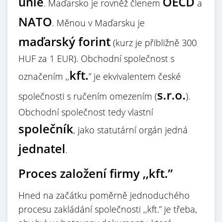
unie
OECD
. Maďarsko je rovněž členem
a
NATO
. Měnou v Maďarsku je
maďarský forint
(kurz je přibližně 300
HUF za 1 EUR). Obchodní společnost s
kft.
označením ,,
” je ekvivalentem české
s.r.o.
společnosti s ručením omezením (
).
Obchodní společnost tedy vlastní
společník
, jako statutární orgán jedná
jednatel
.
Proces založení firmy ,,kft.”
Hned na začátku poměrně jednoduchého
procesu zakládání společnosti ,,kft.” je třeba,