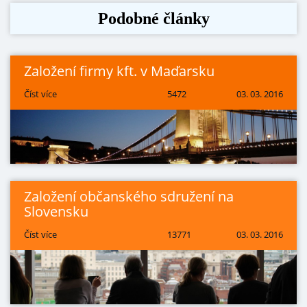
Podobné články
Založení firmy kft. v Maďarsku
Číst více
5472
03. 03. 2016
Založení občanského sdružení na
Slovensku
Číst více
13771
03. 03. 2016