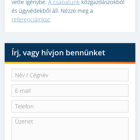
vette igénybe.
A csapatunk
közgazdászokból
és ügyvédekből áll. Nézze meg a
referenciáinkat
.
Írj, vagy hívjon bennünket