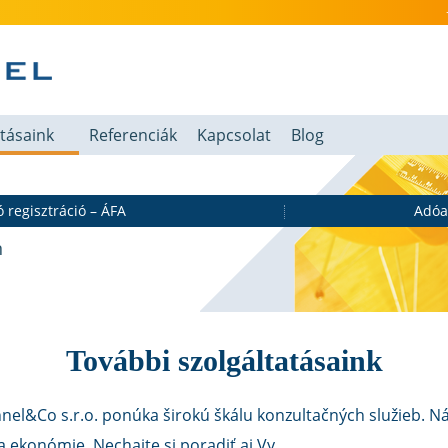
atásaink
Referenciák
Kapcsolat
Blog
 regisztráció – ÁFA
Adóa
n
További szolgáltatásaink
nel&Co s.r.o. ponúka širokú škálu konzultačných služieb. N
a ekonómie. Nechajte si poradiť aj Vy.