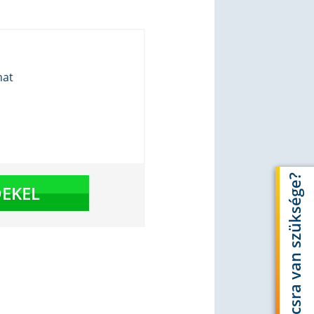
mat
Tanácsra van szüksége?
EKEL