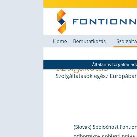
Home
Bemutatkozás
Szolgált
Szolgáltatás
Általános forgalmi adó
Szolgáltatások egész Európába
(Slovak) Spoločnosť Fontion
odborníkov z oblasti práva 