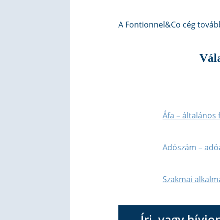
A Fontionnel&Co cég tovább
Vála
Áfa – általános
Adószám – adóa
Szakmai alkalm
Írj, vagy hívj