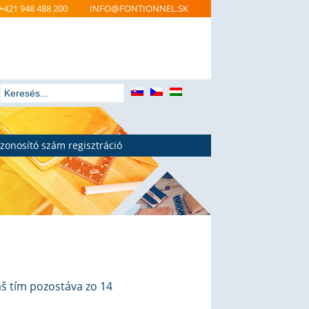
+421 948 488 200
INFO@FONTIONNEL.SK
zonosító szám regisztráció
áš tím pozostáva zo 14