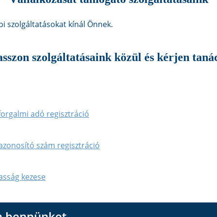
i szolgáltatásokat kínál Önnek.
sszon szolgáltatásaink közül és kérjen taná
 forgalmi adó regisztráció
zonosító szám regisztráció
asság kezese
on bennünket