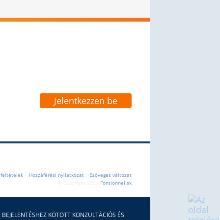
Hírlevél
s tanácsok közvetlenül az Ön e-mail címére
feltételek
|
Hozzáférési nyilatkozat
|
Szöveges változat
© Copyright 2026
Fontionnel.sk
. BEJELENTÉSHEZ KÖTÖTT KONZULTÁCIÓS ÉS