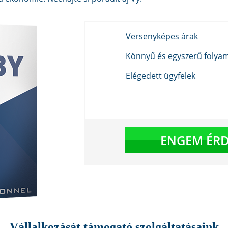
Versenyképes árak
Könnyű és egyszerű folya
Elégedett ügyfelek
ENGEM ÉRD
Vállalkozását támogató szolgáltatásaink