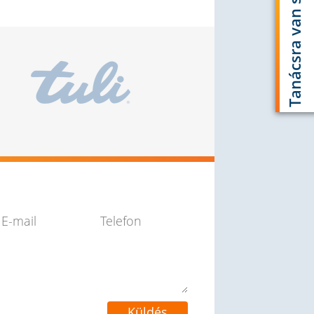
Tanácsra van szüksége?
dései?
Írjon nekünk!