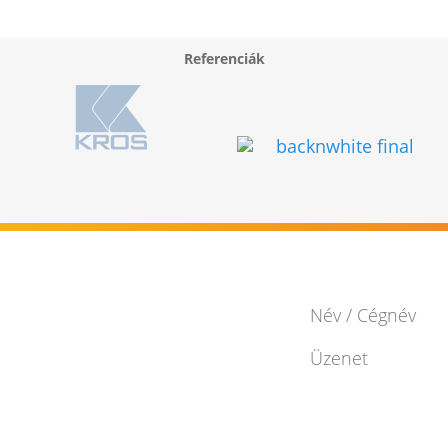
Referenciák
Vannak kér
Pribinova 25,
Bratislava 811 09