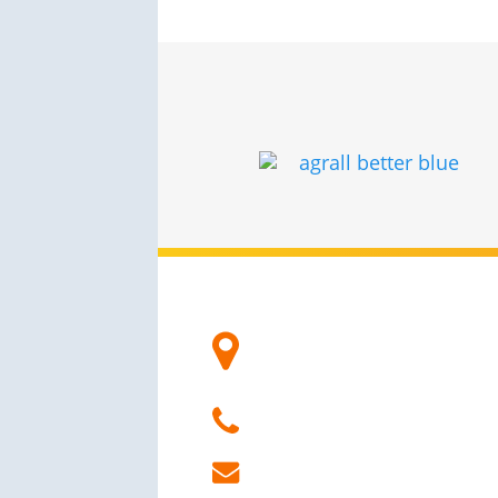
Elérhetőségek
Ernestová bašta 2,
Nové Zámky 940 02
+421 948 488 200
info@fontionnel.sk