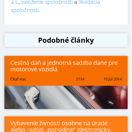
a.s.
,
založenie spoločnosti
a
likvidácia
spoločnosti
.
Podobné články
Cestná daň a jednotná sadzba dane pre
motorové vozidlá
Čítať viac
2134
10.júl 2014
Vybavenie živnosti osobne na úrade
alebo radšej „pohodlne“ elektronicky.