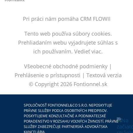
Pri práci nám pomáha CRM FLOWII
Tento web používa súbory cookies.
Prehliadaním webu vyjadrujete súhlas s
ich používaním.
Vedieť viac.
Všeobecné obchodné podmienky
|
Prehlásenie o prístupnosti
|
Textová verzia
© Copyright 2026
Fontionnel.sk
SPOLOČNOSŤ FONTIONNEL&CO S.R.O. NEPOSKYTUJE
PRÁVNE SLUŽBY PODĽA OSOBITNÝCH PREDPISOV.
POSKYTUJEME KONZULTAČNÉ A PODNIKATEĽSKÉ
PORADENSTVO V ROZSAHU VOĽNÝCH ŽIVNOSTÍ. PRÁVNE
SLUŽBY ZABEZPEČUJE PARTNERSKÁ ADVOKÁTSKA
KANCELÁRIA.