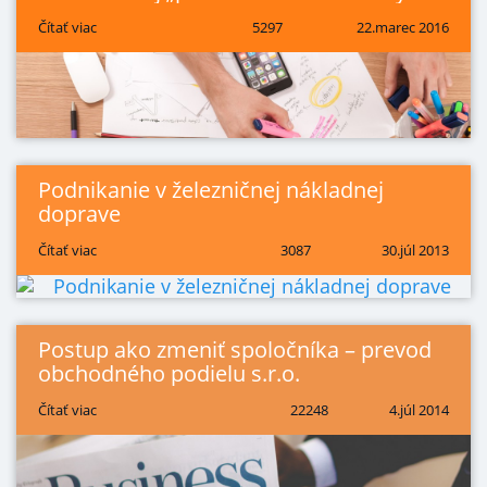
Čítať viac
5297
22.marec 2016
Podnikanie v železničnej nákladnej
doprave
Čítať viac
3087
30.júl 2013
Postup ako zmeniť spoločníka – prevod
obchodného podielu s.r.o.
Čítať viac
22248
4.júl 2014