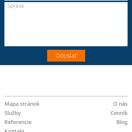
Join
Follow
Join
LinkedIn
Youtube
Instagram
VK
us
Us
us
on
on
on
Google+!
Twitter!
Facebook!
Mapa stránok
O nás
Služby
Cenník
Referencie
Blog
Kontakt