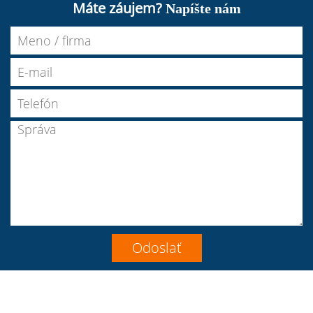
Máte záujem?
Napíšte nám
Join
Follow
Join
LinkedIn
Youtube
Instagram
VK