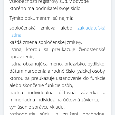
všeobecnosti registrový súd, v obvode
ktorého má podnikateľ svoje sídlo.
Týmito dokumentmi sú najmä:
spoločenská zmluva alebo
zakladateľská
listina
,
každá zmena spoločenskej zmluvy,
listina, ktorou sa preukazuje živnostenské
oprávnenie,
listina obsahujúca meno, priezvisko, bydlisko,
dátum narodenia a rodné číslo fyzickej osoby,
ktorou sa preukazuje ustanovenie do funkcie
alebo skončenie funkcie osôb,
riadna individuálna účtovná závierka a
mimoriadna individuálna účtovná závierka,
vyhlásenie správcu vkladu,
rozhodnutie súdu o zrušení obchodnej