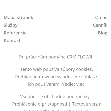
us
Us
us
on
on
on
Google+!
Twitter!
Facebook!
Mapa stránok
O nás
Služby
Cenník
Referencie
Blog
Kontakt
Pri práci nám pomáha CRM FLOWII
Tento web používa súbory cookies.
Prehliadaním webu vyjadrujete súhlas s
ich používaním.
Vedieť viac.
Všeobecné obchodné podmienky
|
Prehlásenie o prístupnosti
|
Textová verzia