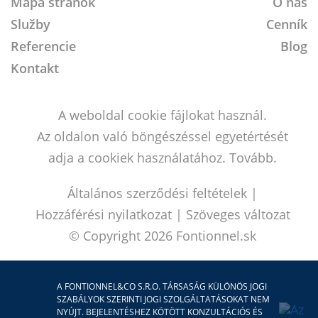
Mapa stránok
O nás
Služby
Cenník
Referencie
Blog
Kontakt
A weboldal cookie fájlokat használ.
Az oldalon való böngészéssel egyetértését
adja a cookiek használatához.
Tovább.
Általános szerződési feltételek
|
Hozzáférési nyilatkozat
|
Szöveges változat
© Copyright 2026
Fontionnel.sk
A FONTIONNEL&CO S.R.O. TÁRSASÁG KÜLÖNÖS JOGI
SZABÁLYOK SZERINTI JOGI SZOLGÁLTATÁSOKAT NEM
NYÚJT. BEJELENTÉSHEZ KÖTÖTT KONZULTÁCIÓS ÉS