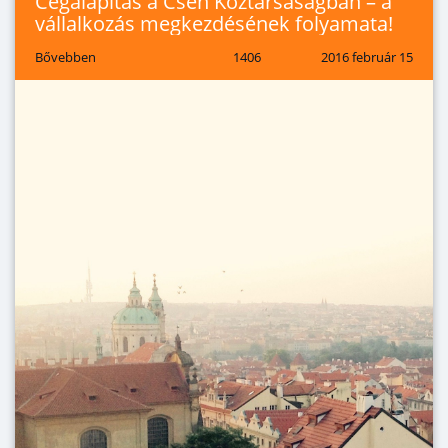
Cégalapítás a Cseh Köztársaságban – a
vállalkozás megkezdésének folyamata!
Bővebben
1406
2016 február 15