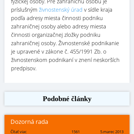
fyzickej osoby. Pre zahraničnú osobu je
príslušným
živnostenský úrad
v sídle kraja
podľa adresy miesta činnosti podniku
zahraničnej osoby alebo adresy miesta
činnosti organizačnej zložky podniku
zahraničnej osoby. Živnostenské podnikanie
je upravené v zákone č. 455/1991 Zb. o
živnostenskom podnikaní v znení neskorších
predpisov.
Podobné články
Dozorná rada
Čítať viac
1561
5.marec 2013