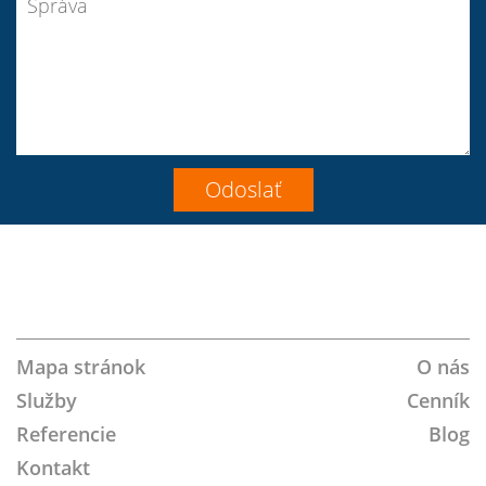
Join
Follow
Join
LinkedIn
Youtube
Instagram
VK
us
Us
us
on
on
on
Google+!
Twitter!
Facebook!
Mapa stránok
O nás
Služby
Cenník
Referencie
Blog
Kontakt