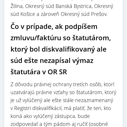
Žilina, Okresný súd Banská Bystrica, Okresný
súd Košice a zároveň Okresný súd Prešov.
Čo v prípade, ak podpíšem
zmluvu/faktúru so štatutárom,
ktorý bol diskvalifikovaný ale
súd ešte nezapísal výmaz
štatutára v OR SR
Z dôvodu právnej ochrany tretích osôb, ktorí
uzatvárajú právne vzťahy so štatutárom, ktorý
je už vylúčený ale ešte stále nezaznamenaný
v Registri diskvalifikácií, má platiť, že ten, kto
koná ako vylúčený zástupca, bude
zodpovedať a tým pádom aj ručiť (osobné