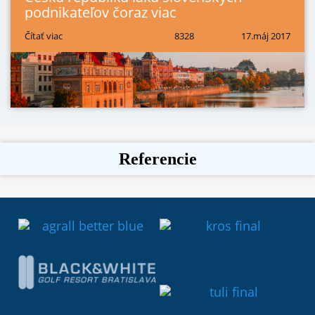
podnikateľov čoraz viac
Čítať viac
8328
17.máj 2017
Referencie