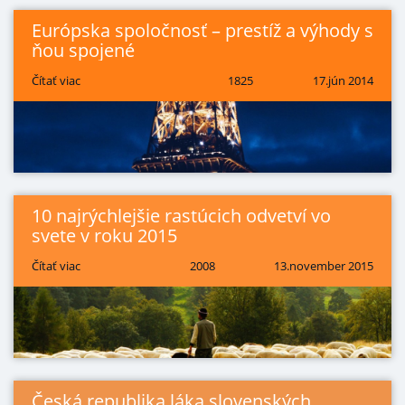
Európska spoločnosť – prestíž a výhody s
ňou spojené
Čítať viac
1825
17.jún 2014
10 najrýchlejšie rastúcich odvetví vo
svete v roku 2015
Čítať viac
2008
13.november 2015
Česká republika láka slovenských