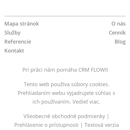
Join
Follow
Join
LinkedIn
Youtube
Instagram
VK
us
Us
us
on
on
on
Google+!
Twitter!
Facebook!
Mapa stránok
O nás
Služby
Cenník
Referencie
Blog
Kontakt
Pri práci nám pomáha CRM FLOWII
Tento web používa súbory cookies.
Prehliadaním webu vyjadrujete súhlas s
ich používaním.
Vedieť viac.
Všeobecné obchodné podmienky
|
Prehlásenie o prístupnosti
|
Textová verzia