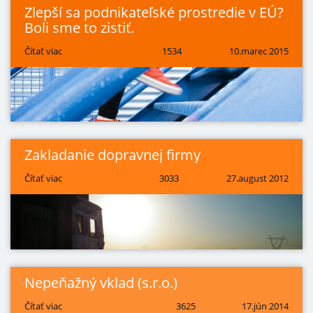
Zlepší sa podnikateľské prostredie v EÚ?
Boli sme to zistiť.
Čítať viac
1534
10.marec 2015
Zakladanie dopravnej firmy
Čítať viac
3033
27.august 2012
Nepeňažný vklad (s.r.o.)
Čítať viac
3625
17.jún 2014