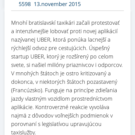
5598
13.november 2015
Mnohí bratislavskí taxikári začali protestovať
a intenzívnejšie lobovať proti novej aplikácií
nazývanej UBER, ktorá ponúka lacnejší a
rýchlejší odvoz pre cestujúcich. Úspešný
startup UBER, ktorý je rozšírený po celom
svete, si našiel milióny priaznivcov i odporcov.
V mnohých štátoch je ostro kritizovaný a
dokonca, v niektorých štátoch pozastavený
(Francúzsko). Funguje na princípe zdieľania
jazdy vlastným vozidlom prostredníctvom
aplikácie. Kontroverzné reakcie vyvoláva
najmä z dôvodov voľnejších podmienok v
porovnaní s legislatívou upravujúcou
taxislužby.