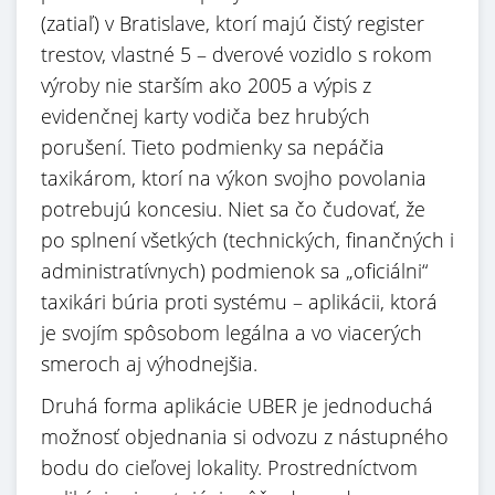
(zatiaľ) v Bratislave, ktorí majú čistý register
trestov, vlastné 5 – dverové vozidlo s rokom
výroby nie starším ako 2005 a výpis z
evidenčnej karty vodiča bez hrubých
porušení. Tieto podmienky sa nepáčia
taxikárom, ktorí na výkon svojho povolania
potrebujú koncesiu. Niet sa čo čudovať, že
po splnení všetkých (technických, finančných i
administratívnych) podmienok sa „oficiálni“
taxikári búria proti systému – aplikácii, ktorá
je svojím spôsobom legálna a vo viacerých
smeroch aj výhodnejšia.
Druhá forma aplikácie UBER je jednoduchá
možnosť objednania si odvozu z nástupného
bodu do cieľovej lokality. Prostredníctvom