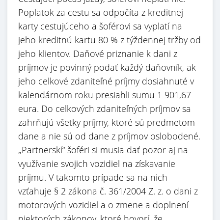
Poplatok za cestu sa odpočíta z kreditnej
karty cestujúceho a šoférovi sa vyplatí na
jeho kreditnú kartu 80 % z týždennej tržby od
jeho klientov. Daňové priznanie k dani z
príjmov je povinný podať každý daňovník, ak
jeho celkové zdaniteľné príjmy dosiahnuté v
kalendárnom roku presiahli sumu 1 901,67
eura. Do celkových zdaniteľných príjmov sa
zahrňujú všetky príjmy, ktoré sú predmetom
dane a nie sú od dane z príjmov oslobodené.
„Partnerskí“ šoféri si musia dať pozor aj na
využívanie svojich vozidiel na získavanie
príjmu. V takomto prípade sa na nich
vzťahuje § 2 zákona č. 361/2004 Z. z. o dani z
motorových vozidiel a o zmene a doplnení
niektorých zákonov, ktoré hovorí, že