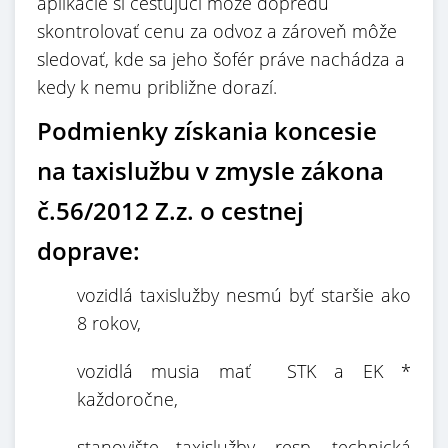
aplikácie si cestujúci môže dopredu
skontrolovať cenu za odvoz a zároveň môže
sledovať, kde sa jeho šofér práve nachádza a
kedy k nemu približne dorazí.
Podmienky získania koncesie
na taxislužbu v zmysle zákona
č.56/2012 Z.z. o cestnej
doprave:
vozidlá taxislužby nesmú byť staršie ako
8 rokov,
vozidlá musia mať STK a EK *
každoročne,
stanovište taxislužby, resp. technická